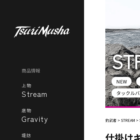
ST
商品情報
NEW
上物
Stream
タックルバ
底物
Gravity
釣武者
>
STREAM
>
仕掛け
堤防