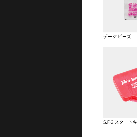
デージ ビーズ
S.F.G スタート