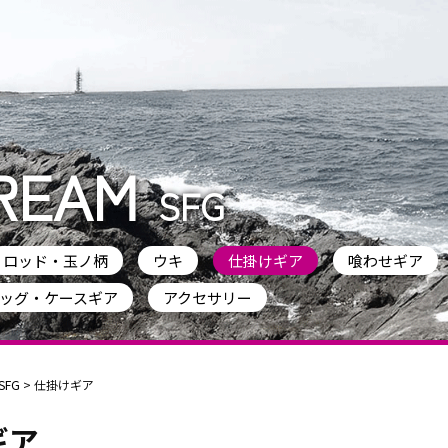
REAM
SFG
ロッド・玉ノ柄
ウキ
仕掛けギア
喰わせギア
ッグ・ケースギア
アクセサリー
SFG
>
仕掛けギア
ギア