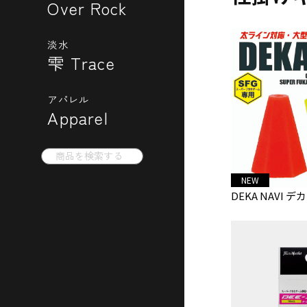
Over Rock
淡水
雫 Trace
アパレル
Apparel
Search
for:
NEW
DEKA NAVI デ