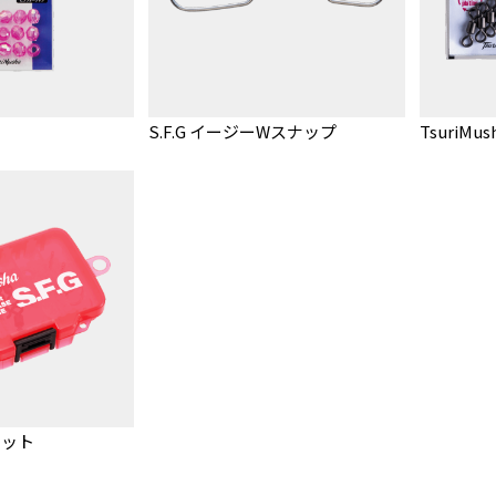
S.F.G イージーWスナップ
TsuriM
キット