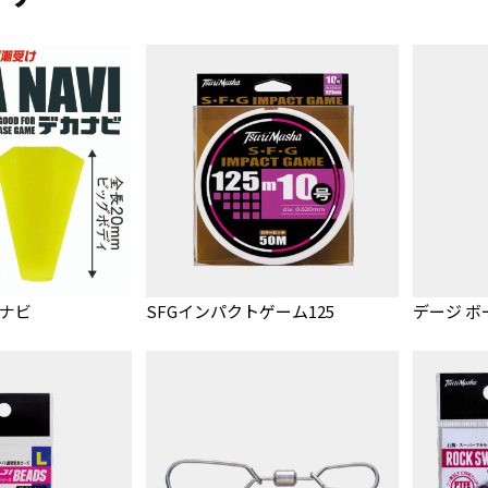
カナビ
SFGインパクトゲーム125
デージ ボ