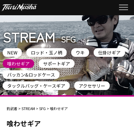
STREAM
SFG
NEW
ロッド・玉ノ柄
ウキ
仕掛けギア
喰わせギア
サポートギア
バッカン&ロッドケース
タックルバッグ・ケースギア
アクセサリー
釣武者
>
STREAM
>
SFG
>
喰わせギア
喰わせギア