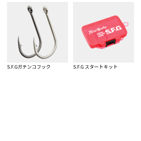
S.F.Gガチンコフック
S.F.G スタートキット