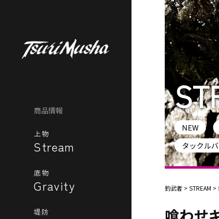
ST
商品情報
NEW
上物
Stream
タックルバ
底物
Gravity
釣武者
>
STREAM
>
喰わせ
堤防