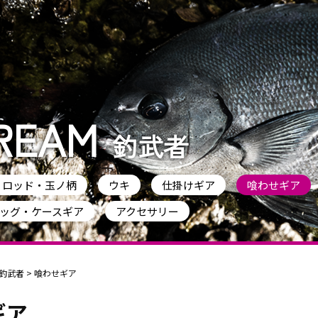
REAM
釣武者
ロッド・玉ノ柄
ウキ
仕掛けギア
喰わせギア
ッグ・ケースギア
アクセサリー
釣武者
>
喰わせギア
ギア