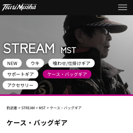
STREAM
MST
NEW
ウキ
喰わせ/仕掛けギア
サポートギア
ケース・バッグギア
アクセサリー
釣武者
>
STREAM
>
MST
>
ケース・バッグギア
ケース・バッグギア