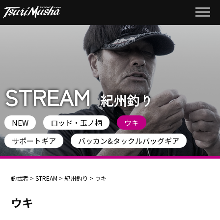
STREAM
紀州釣り
NEW
ロッド・玉ノ柄
ウキ
サポートギア
バッカン&タックルバッグギア
釣武者
>
STREAM
>
紀州釣り
>
ウキ
ウキ