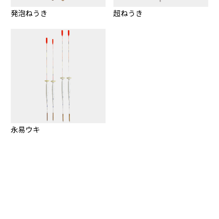
発泡ねうき
超ねうき
永易ウキ