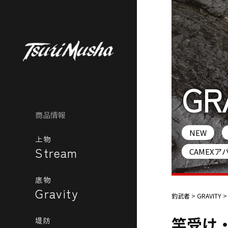
GR
商品情報
NEW
上物
Stream
CAMEXア
底物
Gravity
釣武者
>
GRAVITY
竿受け
堤防