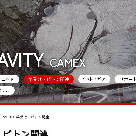
AVITY
CAMEX
ロッド
竿受け・ピトン関連
仕掛けギア
サポー
パレル
>
CAMEX
>
竿受け・ピトン関連
・ピトン関連