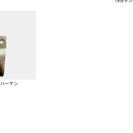
（4分ネジ
ルハーケン