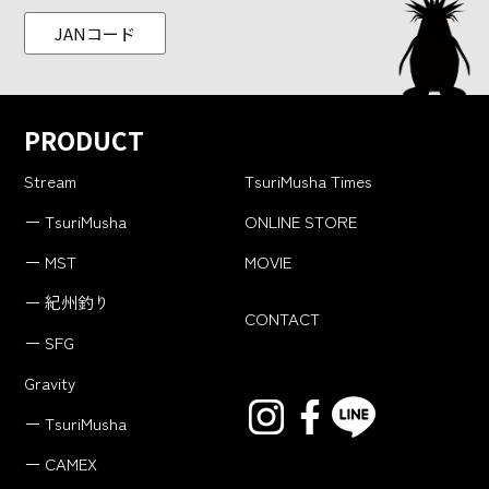
JANコード
PRODUCT
Stream
TsuriMusha Times
ー TsuriMusha
ONLINE STORE
ー MST
MOVIE
ー 紀州釣り
CONTACT
ー SFG
Gravity
ー TsuriMusha
ー CAMEX