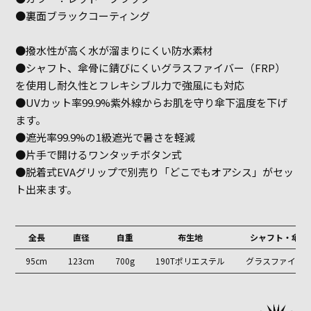
●裏面ブラックコーティング
●撥水性が高く水が溜まりにくい防水素材
●シャフト、傘骨に錆びにくいグラスファイバー（FRP）
を使用し耐久性とフレキシブル力で強風にも対応
●UVカット率99.9%紫外線からお肌を守り傘下温度を下げ
ます。
●遮光率99.9%の1級遮光で暑さを軽減
●片手で開けるワンタッチボタン式
●脱着式EVAグリップで別売り「どこでもオアシス」がセッ
ト出来ます。
全長
直径
自重
布生地
シャフト・傘骨
95cm
123cm
700g
190Tポリエステル
グラスファイバ