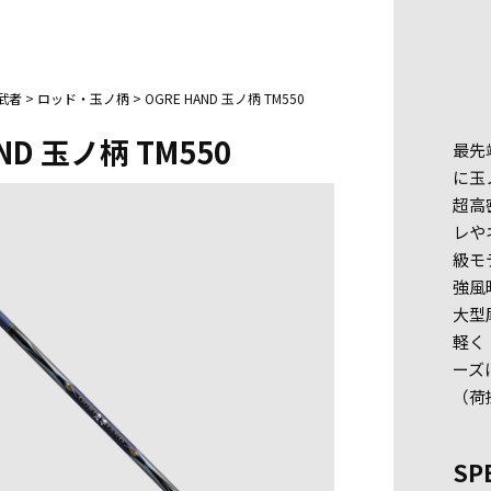
武者
>
ロッド・玉ノ柄
>
OGRE HAND 玉ノ柄 TM550
ND 玉ノ柄 TM550
最先
に玉
超高
レや
級モ
強風
大型
軽く
ーズ
（荷
SP