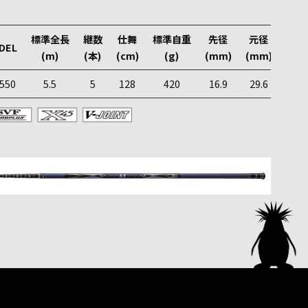
標準全長
継数
仕舞
標準自重
先径
元径
カー
DEL
(m)
(本)
(cm)
(g)
(mm)
(mm)
550
5.5
5
128
420
16.9
29.6