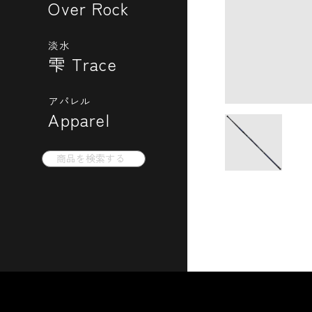
Over Rock
淡水
雫 Trace
アパレル
Apparel
Search
for: