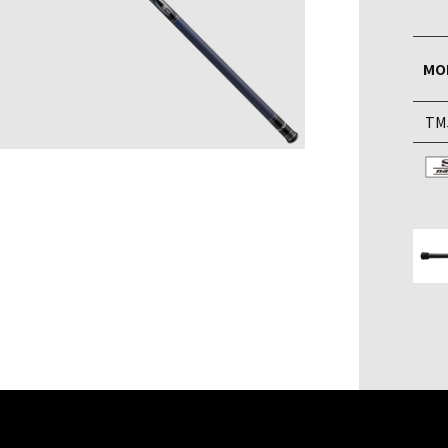
MO
TM