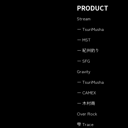
PRODUCT
Stream
ー TsuriMusha
ー MST
ー 紀州釣り
ー SFG
Gravity
ー TsuriMusha
ー CAMEX
ー 木村商
Over Rock
雫 Trace