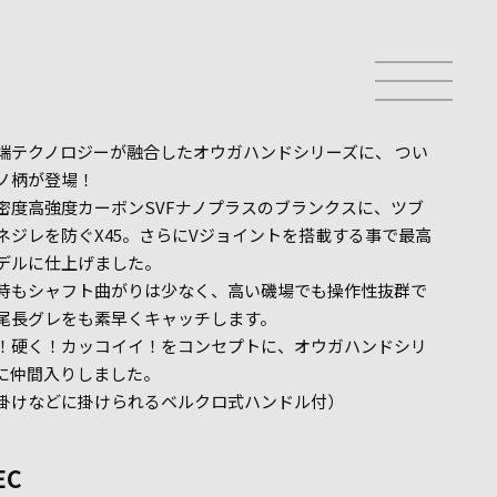
端テクノロジーが融合したオウガハンドシリーズに、 つい
ノ柄が登場！
密度高強度カーボンSVFナノプラスのブランクスに、ツブ
ネジレを防ぐX45。さらにVジョイントを搭載する事で最高
デルに仕上げました。
時もシャフト曲がりは少なく、高い磯場でも操作性抜群で
尾長グレをも素早くキャッチします。
！硬く！カッコイイ！をコンセプトに、オウガハンドシリ
に仲間入りしました。
掛けなどに掛けられるベルクロ式ハンドル付）
EC