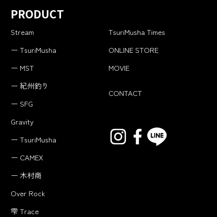
PRODUCT
Stream
TsuriMusha Times
ー TsuriMusha
ONLINE STORE
ー MST
MOVIE
ー 紀州釣り
CONTACT
ー SFG
Gravity
ー TsuriMusha
ー CAMEX
ー 木村商
Over Rock
雫 Trace