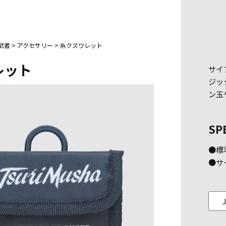
武者
>
アクセサリー
>
糸クズワレット
レット
サイ
ジッ
ン玉
SP
●標準
●サ