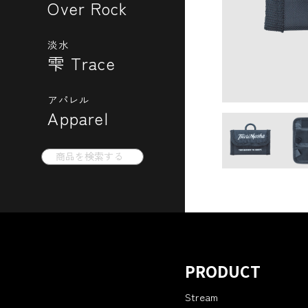
Over Rock
淡水
雫 Trace
アパレル
Apparel
Search
for:
PRODUCT
Stream