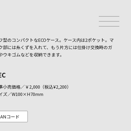
フ型のコンパクトなECOケース。ケース内は2ポケット。マ
ク部には糸くずを入れて、もう片方には仕掛け交換時のガ
やウキゴムなどを収納できます。
EC
小売価格／￥2,000（税込¥2,200）
イズ／W100×H70mm
JANコード