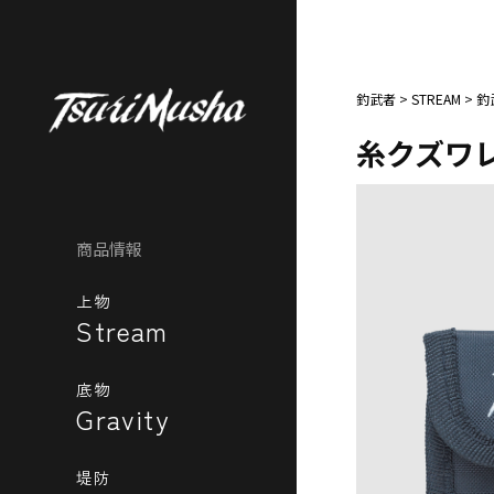
釣武者
>
STREAM
>
釣
糸クズワ
商品情報
上物
Stream
底物
Gravity
堤防