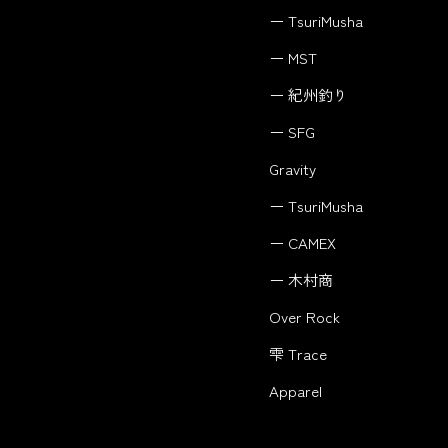
ー TsuriMusha
ー MST
ー 紀州釣り
ー SFG
Gravity
ー TsuriMusha
ー CAMEX
ー 木村商
Over Rock
雫 Trace
Apparel