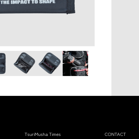
TsuriMusha Times
CONTACT