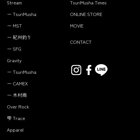
Stream
TsuriMusha Times
ー TsuriMusha
ONLINE STORE
ー MST
MOVIE
ー 紀州釣り
CONTACT
ー SFG
Gravity
ー TsuriMusha
ー CAMEX
ー 木村商
Over Rock
雫 Trace
Apparel