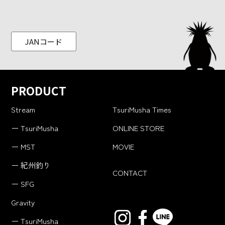
JANコード
PRODUCT
Stream
TsuriMusha Times
ー TsuriMusha
ONLINE STORE
ー MST
MOVIE
ー 紀州釣り
CONTACT
ー SFG
Gravity
ー TsuriMusha