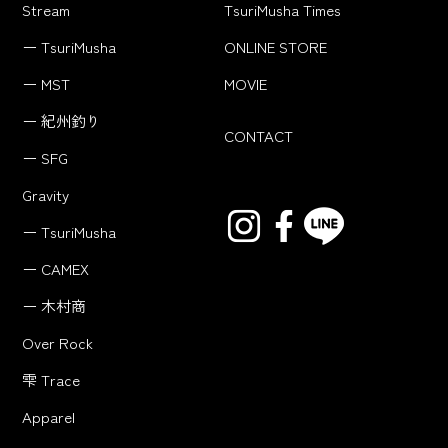
Stream
TsuriMusha Times
ー TsuriMusha
ONLINE STORE
ー MST
MOVIE
ー 紀州釣り
CONTACT
ー SFG
Gravity
ー TsuriMusha
ー CAMEX
ー 木村商
Over Rock
雫 Trace
Apparel